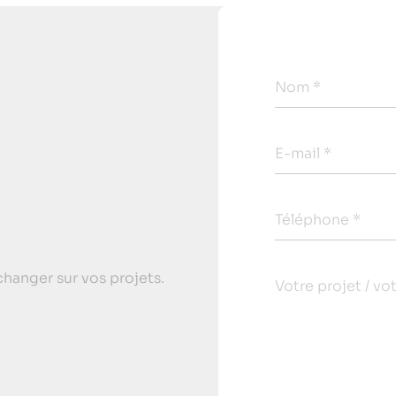
Nom *
E-mail *
Téléphone *
hanger sur vos projets.
Votre projet / vo