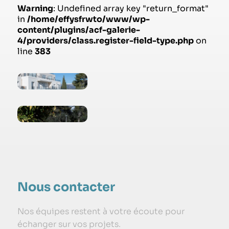
Warning
: Undefined array key "return_format"
in
/home/effysfrwto/www/wp-
content/plugins/acf-galerie-
4/providers/class.register-field-type.php
on
line
383
Nous contacter
Nos équipes restent à votre écoute pour
échanger sur vos projets.