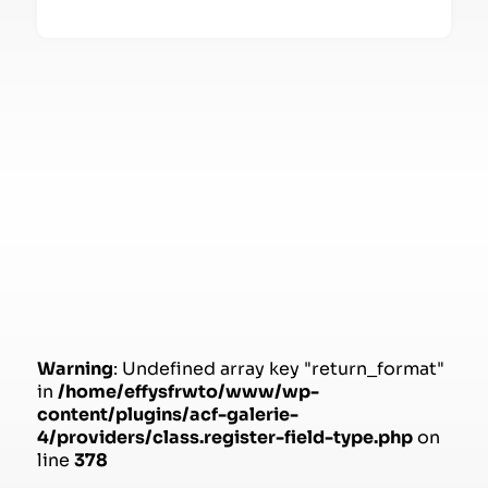
Warning
: Undefined array key "return_format"
in
/home/effysfrwto/www/wp-
content/plugins/acf-galerie-
4/providers/class.register-field-type.php
on
line
378