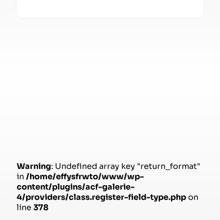
Warning
: Undefined array key "return_format"
in
/home/effysfrwto/www/wp-
content/plugins/acf-galerie-
4/providers/class.register-field-type.php
on
line
378