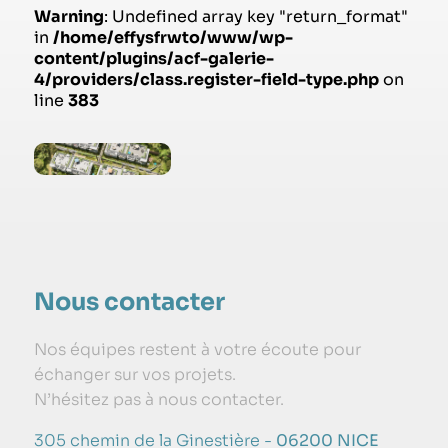
Warning
: Undefined array key "return_format"
in
/home/effysfrwto/www/wp-
content/plugins/acf-galerie-
4/providers/class.register-field-type.php
on
line
383
Nous contacter
Nos équipes restent à votre écoute pour
échanger sur vos projets.
N’hésitez pas à nous contacter.
305 chemin de la Ginestière -
06200 NICE