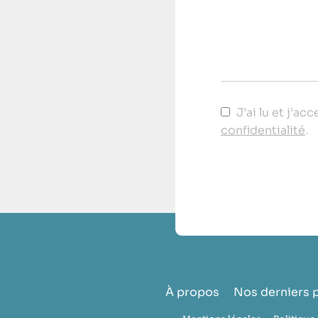
J’ai lu et j’ac
confidentialité
.
À propos
Nos derniers 