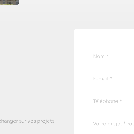
Nom *
E-mail *
Téléphone *
hanger sur vos projets.
Votre projet / vo