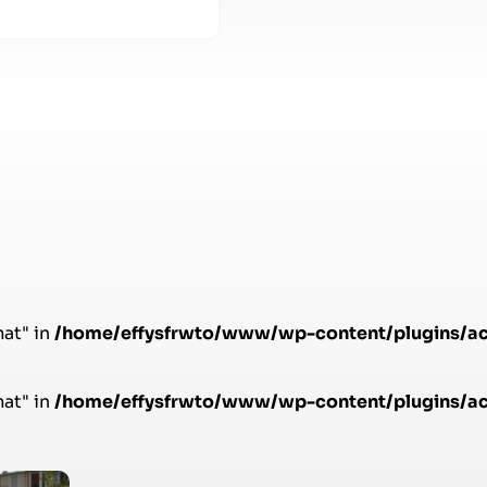
mat" in
/home/effysfrwto/www/wp-content/plugins/acf-
mat" in
/home/effysfrwto/www/wp-content/plugins/acf-